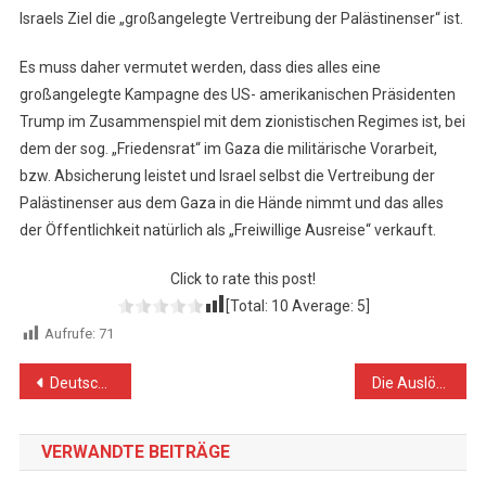
Israels Ziel die „großangelegte Vertreibung der Palästinenser“ ist.
Es muss daher vermutet werden, dass dies alles eine
großangelegte Kampagne des US- amerikanischen Präsidenten
Trump im Zusammenspiel mit dem zionistischen Regimes ist, bei
dem der sog. „Friedensrat“ im Gaza die militärische Vorarbeit,
bzw. Absicherung leistet und Israel selbst die Vertreibung der
Palästinenser aus dem Gaza in die Hände nimmt und das alles
der Öffentlichkeit natürlich als „Freiwillige Ausreise“ verkauft.
Click to rate this post!
[Total:
10
Average:
5
]
Aufrufe:
71
Beitragsnavigation
Deutschland: Dürfen Verbrechen – auch die von jüdischen Faschisten – des Staates Israel nicht mehr kritisiert werden?
Die Auslöschung der Kinder im Gazastreifen: Der vernichtende UN-Bericht
VERWANDTE BEITRÄGE