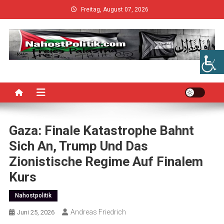
Skip
Freitag, August 07, 2026
to
content
Gaza: Finale Katastrophe Bahnt
Sich An, Trump Und Das
Zionistische Regime Auf Finalem
Kurs
Nahostpolitik
Andreas Friedrich
Juni 25, 2026