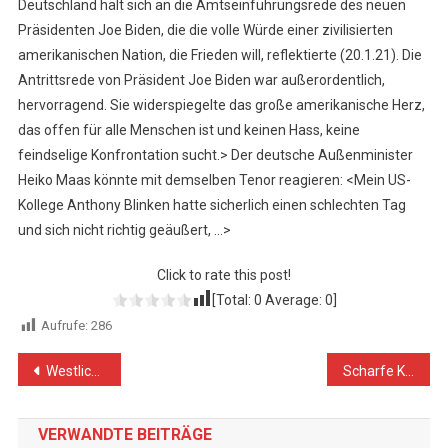
Deutschland hält sich an die Amtseinführungsrede des neuen
Präsidenten Joe Biden, die die volle Würde einer zivilisierten
amerikanischen Nation, die Frieden will, reflektierte (20.1.21). Die
Antrittsrede von Präsident Joe Biden war außerordentlich,
hervorragend. Sie widerspiegelte das große amerikanische Herz,
das offen für alle Menschen ist und keinen Hass, keine
feindselige Konfrontation sucht.> Der deutsche Außenminister
Heiko Maas könnte mit demselben Tenor reagieren: <Mein US-
Kollege Anthony Blinken hatte sicherlich einen schlechten Tag
und sich nicht richtig geäußert, …>
Click to rate this post!
[Total:
0
Average:
0
]
Aufrufe:
286
Beitragsnavigation
Westliche aggressive Verschwörung gegen Syrien entlarvt und gescheitert
Scharfe Kritik an Botschaftseröffnungen von Kosovo und Tschechien im besetzten Jerusalem
VERWANDTE BEITRÄGE