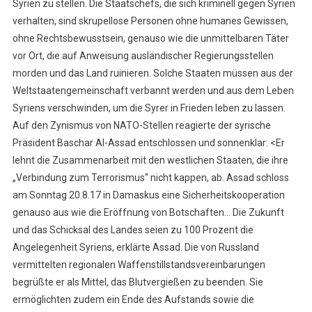
Syrien zu stellen. Die Staatschefs, die sich kriminell gegen Syrien
verhalten, sind skrupellose Personen ohne humanes Gewissen,
ohne Rechtsbewusstsein, genauso wie die unmittelbaren Täter
vor Ort, die auf Anweisung ausländischer Regierungsstellen
morden und das Land ruinieren. Solche Staaten müssen aus der
Weltstaatengemeinschaft verbannt werden und aus dem Leben
Syriens verschwinden, um die Syrer in Frieden leben zu lassen.
Auf den Zynismus von NATO-Stellen reagierte der syrische
Präsident Baschar Al-Assad entschlossen und sonnenklar: <Er
lehnt die Zusammenarbeit mit den westlichen Staaten, die ihre
„Verbindung zum Terrorismus“ nicht kappen, ab. Assad schloss
am Sonntag 20.8.17 in Damaskus eine Sicherheitskooperation
genauso aus wie die Eröffnung von Botschaften… Die Zukunft
und das Schicksal des Landes seien zu 100 Prozent die
Angelegenheit Syriens, erklärte Assad. Die von Russland
vermittelten regionalen Waffenstillstandsvereinbarungen
begrüßte er als Mittel, das Blutvergießen zu beenden. Sie
ermöglichten zudem ein Ende des Aufstands sowie die