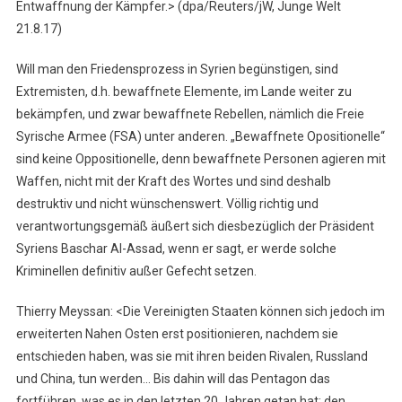
Entwaffnung der Kämpfer.> (dpa/Reuters/jW, Junge Welt
21.8.17)
Will man den Friedensprozess in Syrien begünstigen, sind
Extremisten, d.h. bewaffnete Elemente, im Lande weiter zu
bekämpfen, und zwar bewaffnete Rebellen, nämlich die Freie
Syrische Armee (FSA) unter anderen. „Bewaffnete Opositionelle“
sind keine Oppositionelle, denn bewaffnete Personen agieren mit
Waffen, nicht mit der Kraft des Wortes und sind deshalb
destruktiv und nicht wünschenswert. Völlig richtig und
verantwortungsgemäß äußert sich diesbezüglich der Präsident
Syriens Baschar Al-Assad, wenn er sagt, er werde solche
Kriminellen definitiv außer Gefecht setzen.
Thierry Meyssan: <Die Vereinigten Staaten können sich jedoch im
erweiterten Nahen Osten erst positionieren, nachdem sie
entschieden haben, was sie mit ihren beiden Rivalen, Russland
und China, tun werden… Bis dahin will das Pentagon das
fortführen, was es in den letzten 20 Jahren getan hat: den