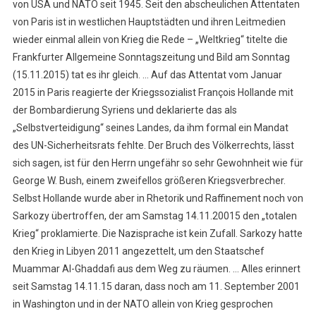
von USA und NATO seit 1945. Seit den abscheulichen Attentaten
von Paris ist in westlichen Hauptstädten und ihren Leitmedien
wieder einmal allein von Krieg die Rede – „Weltkrieg“ titelte die
Frankfurter Allgemeine Sonntagszeitung und Bild am Sonntag
(15.11.2015) tat es ihr gleich. … Auf das Attentat vom Januar
2015 in Paris reagierte der Kriegssozialist François Hollande mit
der Bombardierung Syriens und deklarierte das als
„Selbstverteidigung“ seines Landes, da ihm formal ein Mandat
des UN-Sicherheitsrats fehlte. Der Bruch des Völkerrechts, lässt
sich sagen, ist für den Herrn ungefähr so sehr Gewohnheit wie für
George W. Bush, einem zweifellos größeren Kriegsverbrecher.
Selbst Hollande wurde aber in Rhetorik und Raffinement noch von
Sarkozy übertroffen, der am Samstag 14.11.20015 den „totalen
Krieg“ proklamierte. Die Nazisprache ist kein Zufall. Sarkozy hatte
den Krieg in Libyen 2011 angezettelt, um den Staatschef
Muammar Al-Ghaddafi aus dem Weg zu räumen. … Alles erinnert
seit Samstag 14.11.15 daran, dass noch am 11. September 2001
in Washington und in der NATO allein von Krieg gesprochen