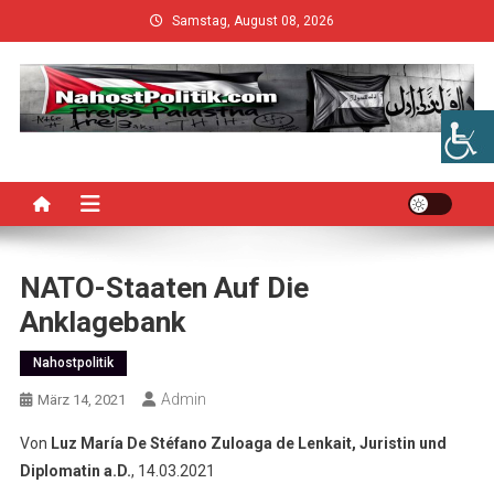
Skip
Samstag, August 08, 2026
to
content
NATO-Staaten Auf Die
Anklagebank
Nahostpolitik
Admin
März 14, 2021
Von
Luz María De Stéfano Zuloaga de Lenkait, Juristin und
Diplomatin a.D.
, 14.03.2021