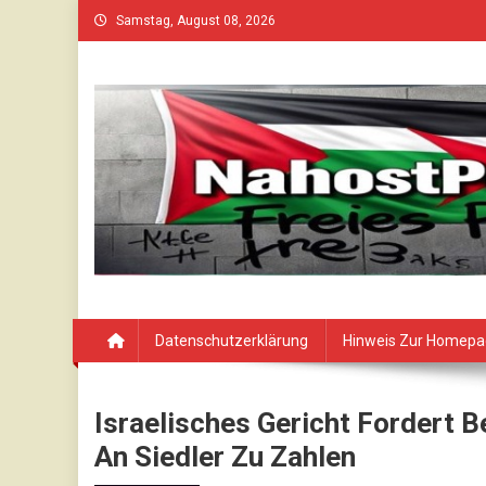
Skip
Samstag, August 08, 2026
to
content
Datenschutzerklärung
Hinweis Zur Homep
Israelisches Gericht Fordert 
An Siedler Zu Zahlen