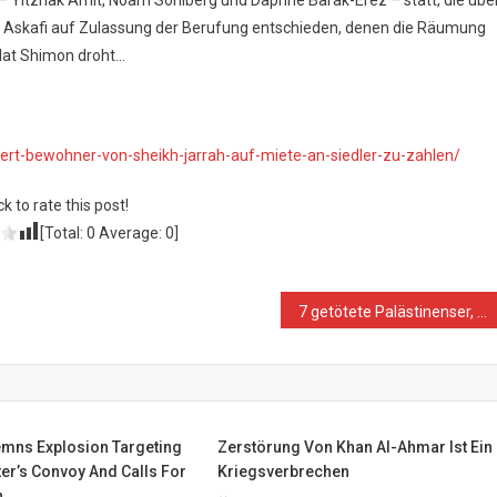
nd Askafi auf Zulassung der Berufung entschieden, denen die Räumung
alat Shimon droht…
rdert-bewohner-von-sheikh-jarrah-auf-miete-an-siedler-zu-zahlen/
ck to rate this post!
[Total:
0
Average:
0
]
7 getötete Palästinenser, 754 Verletzte und 198 Verhaftete im Juli (WAFA)
ns Explosion Targeting
Zerstörung Von Khan Al-Ahmar Ist Ein
er’s Convoy And Calls For
Kriegsverbrechen
n