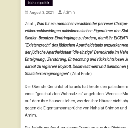
Nahostpolitik
Admin
August 3, 2021
Zitat: „
Was für ein menschenverachtender perveser Chuzpe-Vo
völkerrechtswidirgen palästinensischen Eigentümer den Sta
Siedler -Besatzer-Eindringlinge zu fordern, damit ihr EIGEN
“Existenzrecht” des jüdischen Apartheidstaats anzuerkennen
der jüdische Apartheidstaat “die einzige” Demokratie im Nah
Enteignung , Zerstörung, Entrechtung und rücksichtslosen Ju
darauf zu regieren! Boykott, Desinvestment und Sanktionen 
Staatsterrorregimegegen
“ (Zitat Ende)
Der Oberste Gerichtshof Israels hat heute den palästine
eines “geschützten Wohnsitzes” angeboten: Wenn sie Miet
auf dem ihre Häuser stehen, werden ihre Häuser nicht ab
gegen die Eigentumsansprüche von Nahalat Shimon und d
Amim.
Die Anhörung fand vor einem Gremium aus drei Richtern 