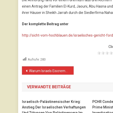
einen Antrag der Familien El-Kurd, Jaouni, Abu Hasna u
ihrer Häuser in Sheikh Jarrah durch die Siedlerfirma Nah
Der komplette Beitrag unter
http://sicht-vom-hochblauen.de/israelisches-gericht-fo
Cli
Aufrufe:
283
Beitragsnavigation
Warum Israels Eiscreme-Krieg nach hinten losgehen könnte
VERWANDTE BEITRÄGE
Israelisch-Palästinensischer Krieg:
PCHR Condem
Anstieg Der Israelischen Verhaftungen
Prime Minist
Und Tötungen Von Palästinensern Im
Investigatio