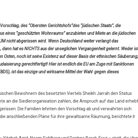
rschlag, des “Obersten Gerichtshofs”des “jüdischen Staats”, die
tus eines “geschützten Wohnraums” anzubieten und Miete an die jüdischen
TUM nicht abgerissen wird. Wenn Deutschland weiter verlangt das
, dann hat es NICHTS aus der unseglichen Vergangenheit gelernt. Weder is
en Osten, noch ist seine Existenz auf dieser Basis der ethnischen Säuberung
daisierung gerechtfertigt! Hier ist endlich die EU am Zuge mit Sanktionen
(BDS), ist das einzige und wirksame Mittel der Wahl gegen dieses
nsischen Bewohnern des besetzten Viertels Sheikh Jarrah den Status
e an die Siedlerorganisation zahlen, die Anspruch auf das Land erhebt
gerissen. Die Familien lehnten den Vorschlag ab und verwahrten sich
ie anschließenden Pläne für ihre gewaltsame Räumung, berichtete Ir
– Yitzhak Amit, Noam Sohlberg und Daphne Barak-Erez – statt, die übe