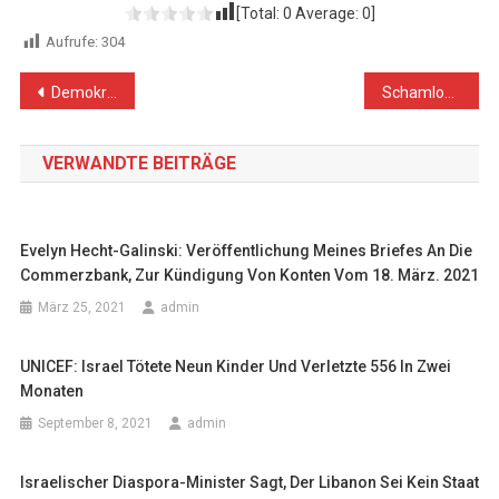
[Total:
0
Average:
0
]
Aufrufe:
304
Beitragsnavigation
Demokratie oder Apartheid: man kann nicht beides haben
Schamloser Angriff des deutschen Staates: Demonstrationen zum Tag der Palästinensischen Gefangenen in Berlin von der Polizei verboten
VERWANDTE BEITRÄGE
Evelyn Hecht-Galinski: Veröffentlichung Meines Briefes An Die
Commerzbank, Zur Kündigung Von Konten Vom 18. März. 2021
März 25, 2021
admin
UNICEF: Israel Tötete Neun Kinder Und Verletzte 556 In Zwei
Monaten
September 8, 2021
admin
Israelischer Diaspora-Minister Sagt, Der Libanon Sei Kein Staat