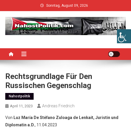
Skip
Sonntag, August 09, 2026
to
content
Rechtsgrundlage Für Den
Russischen Gegenschlag
Nahostpolitik
Andreas Friedrich
April 11, 2023
Von
Luz María De Stéfano Zuloaga de Lenkait, Juristin und
Diplomatin a.D.
, 11.04.2023