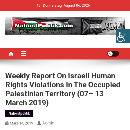
Skip
Donnerstag, August 06, 2026
to
content
Weekly Report On Israeli Human
Rights Violations In The Occupied
Palestinian Territory (07– 13
March 2019)
Nahostpolitik
Admin
März 14, 2019