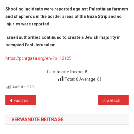
Shooting incidents were reported against Palestinian farmers
and shepherds in the border areas of the Gaza Strip and no
injuries were reported.
Israeli authorities continued to create a Jewish majority in
occupied East Jerusalem…
https://pchrgaza.org/en/?p=12125
Click to rate this post!
[Total:
0
Average:
0
]
Aufrufe:
279
Beitragsnavigation
Faschistischer Wahlkampf in Zeiten der Judaisierung
Israelisches Gericht beschließt die Schließung der Gebetsstätte Bab Al-Rahma in Jerusalem
VERWANDTE BEITRÄGE