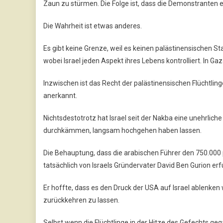
Zaun zu stürmen. Die Folge ist, dass die Demonstranten e
Die Wahrheit ist etwas anderes.
Es gibt keine Grenze, weil es keinen palästinensischen Sta
wobei Israel jeden Aspekt ihres Lebens kontrolliert. In Ga
Inzwischen ist das Recht der palästinensischen Flüchtlinge
anerkannt.
Nichtsdestotrotz hat Israel seit der Nakba eine unehrlich
durchkämmen, langsam hochgehen haben lassen.
Die Behauptung, dass die arabischen Führer den 750.000 p
tatsächlich von Israels Gründervater David Ben Gurion er
Er hoffte, dass es den Druck der USA auf Israel ablenke
zurückkehren zu lassen.
Selbst wenn die Flüchtlinge in der Hitze des Gefechts ge