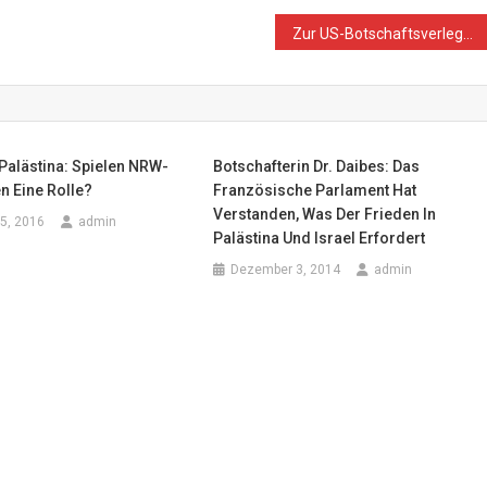
Zur US-Botschaftsverlegung nach Jerusalem und 70 Jahre andauernden Nakba
Palästina: Spielen NRW-
Botschafterin Dr. Daibes: Das
en Eine Rolle?
Französische Parlament Hat
Verstanden, Was Der Frieden In
5, 2016
admin
Palästina Und Israel Erfordert
Dezember 3, 2014
admin