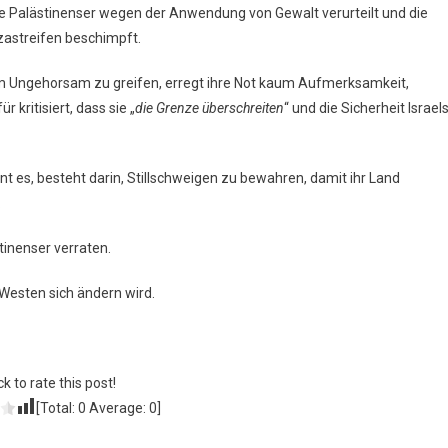
ie Palästinenser wegen der Anwendung von Gewalt verurteilt und die
streifen beschimpft.
ilem Ungehorsam zu greifen, erregt ihre Not kaum Aufmerksamkeit,
kritisiert, dass sie „
die Grenze überschreiten
“ und die Sicherheit Israel
int es, besteht darin, Stillschweigen zu bewahren, damit ihr Land
.
tinenser verraten.
 Westen sich ändern wird.
ck to rate this post!
[Total:
0
Average:
0
]