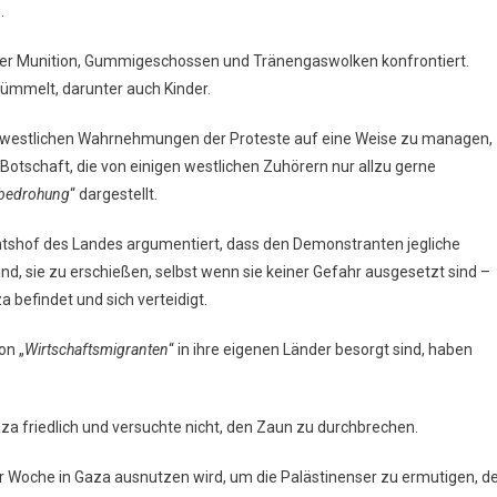
.
rfer Munition, Gummigeschossen und Tränengaswolken konfrontiert.
ümmelt, darunter auch Kinder.
die westlichen Wahrnehmungen der Proteste auf eine Weise zu managen,
er Botschaft, die von einigen westlichen Zuhörern nur allzu gerne
sbedrohung
“ dargestellt.
htshof des Landes argumentiert, dass den Demonstranten jegliche
d, sie zu erschießen, selbst wenn sie keiner Gefahr ausgesetzt sind –
a befindet und sich verteidigt.
on „
Wirtschaftsmigranten
“ in ihre eigenen Länder besorgt sind, haben
za friedlich und versuchte nicht, den Zaun zu durchbrechen.
er Woche in Gaza ausnutzen wird, um die Palästinenser zu ermutigen, d