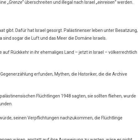
ine „
Grenze
“ überschreiten und illegal nach Israel „
einreisen
“ werden.
at gibt. Dafür hat Israel gesorgt. Palästinenser leben unter Besatzung,
za sind sogar die Luft und das Meer die Domäne Israels.
 auf Rückkehr in ihr ehemaliges Land – jetzt in Israel – völkerrechtlich
e Gegenerzählung erfunden, Mythen, die Historiker, die die Archive
alästinensischen Flüchtlingen 1948 sagten, sie sollten fliehen, wurde
funden.
n würde, seinen Verpflichtungen nachzukommen, die Flüchtlinge
gangen wären, anstatt auf ihre Ausweisung zu warten, wäre es nicht