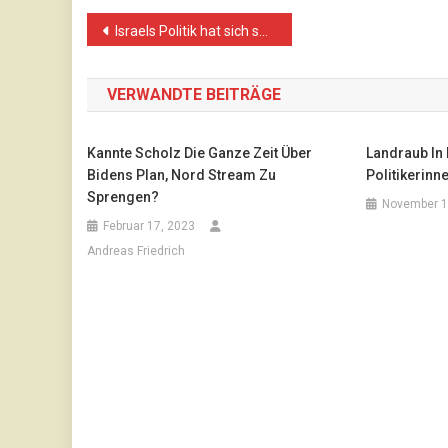
Beitragsnavigation
Israels Politik hat sich selbst ausmanövriert
VERWANDTE BEITRÄGE
Kannte Scholz Die Ganze Zeit Über
Landraub In 
Bidens Plan, Nord Stream Zu
Politikerinn
Sprengen?
November 1
Februar 17, 2023
Andreas Friedrich