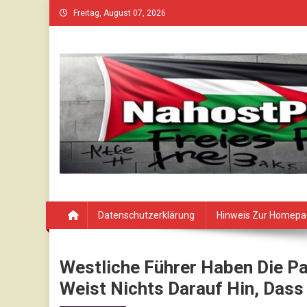
Skip
Freitag, August 07, 2026
to
content
Datenschutzerklärung
Hinweis Zur Homep
Westliche Führer Haben Die Pa
Weist Nichts Darauf Hin, Dass