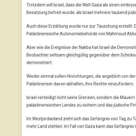
Trotzdem will Israel, dass die Welt Gaza als einen embry
Besatzung befreit wurde, als Israel mehrere tausend jüdi
Auch diese Erzählung wurde nur zur Täuschung erstellt. 
Palästinensische Autonomiebehörde von Mahmoud Abbas 
Aber wie die Ereignisse der Nakba hat Israel die Demonstr
Beobachter seltsam gleichgültig gegenüber dem Schicksal 
demonstriert.
Wieder einmal sollen Hinrichtungen, die angeblich von de
Palästinenser davon abhalten, ihre Rechte einzufordern.
Israel verteidigt nicht seine Grenzen, sondern die Mauern
palästinensischen Landes zu sichern und das jüdische Pri
Im Westjordanland zieht sich das Gefängnis von Tag zu 
mehr Land stehlen. Im Fall von Gaza kann das Gefängnis n