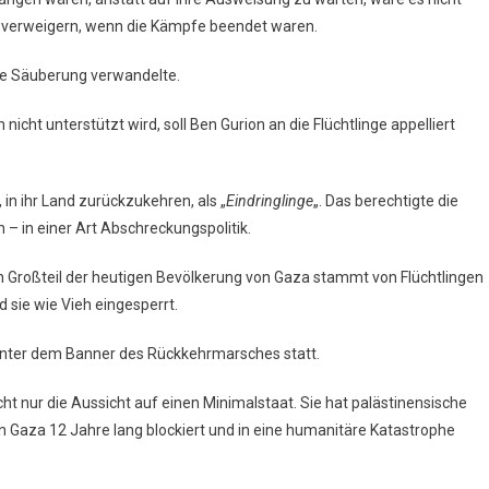
u verweigern, wenn die Kämpfe beendet waren.
che Säuberung verwandelte.
ht unterstützt wird, soll Ben Gurion an die Flüchtlinge appelliert
, in ihr Land zurückzukehren, als „
Eindringlinge
„. Das berechtigte die
 – in einer Art Abschreckungspolitik.
Ein Großteil der heutigen Bevölkerung von Gaza stammt von Flüchtlingen
d sie wie Vieh eingesperrt.
 unter dem Banner des Rückkehrmarsches statt.
ht nur die Aussicht auf einen Minimalstaat. Sie hat palästinensische
on Gaza 12 Jahre lang blockiert und in eine humanitäre Katastrophe