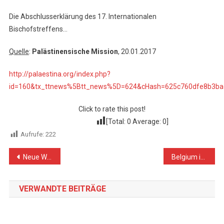
Die Abschlusserklärung des 17. Internationalen
Bischofstreffens…
Quelle
:
Palästinensische Mission
, 20.01.2017
http://palaestina.org/index.php?
id=160&tx_ttnews%5Btt_news%5D=624&cHash=625c760dfe8b3ba
Click to rate this post!
[Total:
0
Average:
0
]
Aufrufe:
222
Beitragsnavigation
Neue Wege gehen: Neue Ordnung für Europa schaffen
Belgium is Not Britain: Israeli War Criminals Under Prosecution
VERWANDTE BEITRÄGE